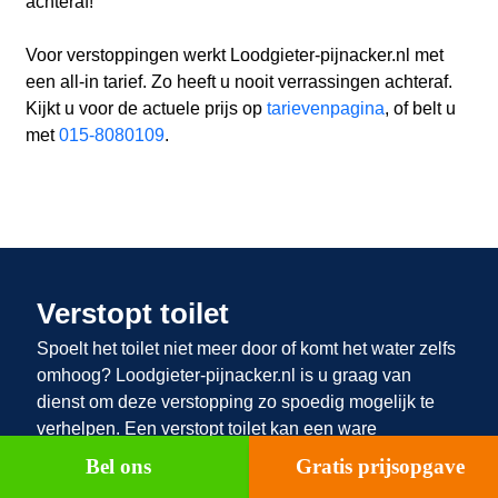
achteraf!
Voor verstoppingen werkt Loodgieter-pijnacker.nl met
een all-in tarief. Zo heeft u nooit verrassingen achteraf.
Kijkt u voor de actuele prijs op
tarievenpagina
, of belt u
met
015-8080109
.
Verstopt toilet
Spoelt het toilet niet meer door of komt het water zelfs
omhoog? Loodgieter-pijnacker.nl
is u graag van
dienst om deze verstopping zo spoedig mogelijk te
verhelpen. Een verstopt toilet kan een ware
nachtmerrie zijn. Buiten dat het toilet niet meer
Bel ons
Gratis prijsopgave
gebruikt kan worden, is het vaak ook een behoorlijk