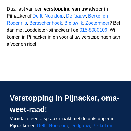
Dus, last van een
verstopping van uw afvoer
in
Pijnacker of
Delft
,
Nootdorp
,
Delfgauw
,
Berkel en
Rodenrijs
,
Bergschenhoek
,
Bleiswijk
,
Zoetermeer
? Bel
dan met Loodgieter-pijnacker.nl op
015-8080109
! Wij
komen in Pijnacker in en voor al uw verstoppingen aan
afvoer en riool!
Verstopping in Pijnacker, oma-
weet-raad!
Voordat u een afspraak maakt met de ontstopper in
Pijnacker en
Delft
,
Nootdorp
,
Delfgauw
,
Berkel en