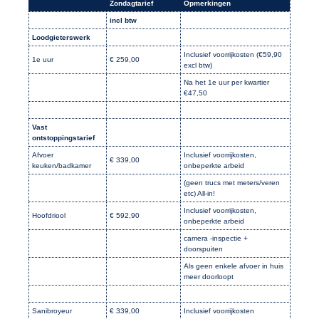
Zondagtarief
Opmerkingen
incl btw
Loodgieterswerk
Inclusief voorrijkosten (€59,90
1e uur
€ 259,00
excl btw)
Na het 1e uur per kwartier
€47,50
Vast
ontstoppingstarief
Afvoer
Inclusief voorrijkosten,
€ 339,00
keuken/badkamer
onbeperkte arbeid
(geen trucs met meters/veren
etc) All-in!
Inclusief voorrijkosten,
Hoofdriool
€ 592,90
onbeperkte arbeid
camera -inspectie +
doorspuiten
Als geen enkele afvoer in huis
meer doorloopt
Sanibroyeur
€ 339,00
Inclusief voorrijkosten