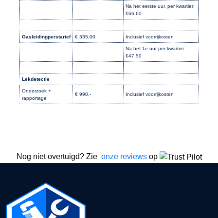
Na het eerste uur, per kwartier:
€66,60
Gasleidingperstarief
€ 335,00
Inclusief voorrijkosten
Na het 1e uur per kwartier
€47,50
Lekdetectie
Onderzoek +
€ 990,-
Inclusief voorrijkosten
rapportage
Nog niet overtuigd? Zie
onze reviews
op