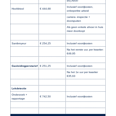
etc) All-in!
Inclusief voorrijkosten,
Hoofdriool
€ 444,68
onbeperkte arbeid
camera -inspectie +
doorspuiten
Als geen enkele afvoer in huis
meer doorloopt
Sanibroyeur
€ 254,25
Inclusief voorrijkosten
Na het eerste uur, per kwartier:
€49,95
Gasleidingperstarief
€ 251,25
Inclusief voorrijkosten
Na het 1e uur per kwartier
€35,63
Lekdetectie
Onderzoek +
€ 742,50
Inclusief voorrijkosten
rapportage