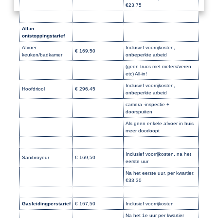
€23,75
All-in
ontstoppingstarief
Afvoer
Inclusief voorrijkosten,
€ 169,50
keuken/badkamer
onbeperkte arbeid
(geen trucs met meters/veren
etc) All-in!
Inclusief voorrijkosten,
Hoofdriool
€ 296,45
onbeperkte arbeid
camera -inspectie +
doorspuiten
Als geen enkele afvoer in huis
meer doorloopt
Inclusief voorrijkosten, na het
Sanibroyeur
€ 169,50
eerste uur
Na het eerste uur, per kwartier:
€33,30
Gasleidingperstarief
€ 167,50
Inclusief voorrijkosten
Na het 1e uur per kwartier