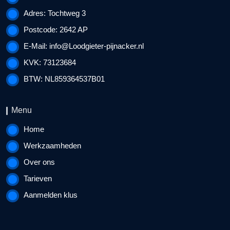
Adres: Tochtweg 3
Postcode: 2642 AP
E-Mail:
info@Loodgieter-pijnacker.nl
KVK: 73123684
BTW: NL859364537B01
Menu
Home
Werkzaamheden
Over ons
Tarieven
Aanmelden klus