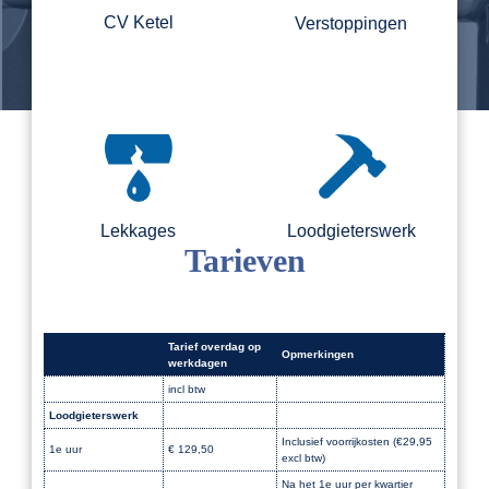
CV Ketel
Verstoppingen
Lekkages
Loodgieterswerk
Tarieven
Tarief overdag op
Opmerkingen
werkdagen
incl btw
Loodgieterswerk
Dak
Inclusief voorrijkosten (€29,95
1e uur
€ 129,50
excl btw)
Na het 1e uur per kwartier