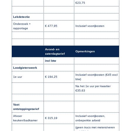
€23,75
Lekdetectie
Onderzoek +
€ 477,95
Inclusief voorrijkosten
rapportage
Avond- en
Opmerkingen
zaterdagtarief
incl btw
Loodgieterswerk
Inclusief voorrijkosten (€45 excl
1e uur
€ 194,25
btw)
Na het 1e uur per kwartier
€35,63
Vast
ontstoppingstarief
Afvoer
Inclusief voorrijkosten,
€ 315,19
keuken/badkamer
onbeperkte arbeid
(geen trucs met meters/veren